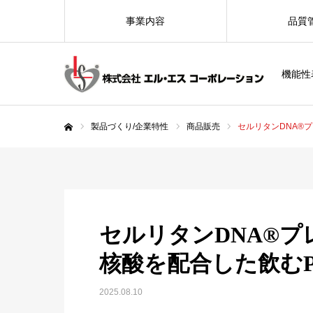
事業内容
品質
機能性
製品づくり/企業特性
商品販売
セルリタンDNA®
ホーム
セルリタンDNA®
核酸を配合した飲むP
2025.08.10