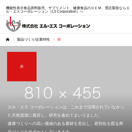
機能性表示食品原料販売、サプリメント、健康食品のＯＥＭ、受託製造ならエ
ル・エスコーポレーション（LS Corporation）へ
製品づくり/企業特性
癌
ホーム
癌
エル・エス コーポレーションは、これまで活用されていなかっ
た天然資源に着目し、研究を進めてまいりました。
健康づくりへの高い価値のある素材を見出し、差別化を図る商
品づくりをサポートしていきます。