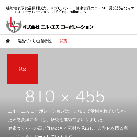
機能性表示食品原料販売、サプリメント、健康食品のＯＥＭ、受託製造ならエ
ル・エスコーポレーション（LS Corporation）へ
製品づくり/企業特性
試薬
ホーム
試薬
エル・エス コーポレーションは、これまで活用されていなかっ
た天然資源に着目し、研究を進めてまいりました。
健康づくりへの高い価値のある素材を見出し、差別化を図る商
品づくりをサポートしていきます。